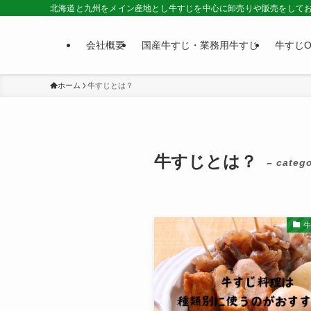
北海道と九州をメイン産地とし牛すじを中心に卸売りや販売をして
会社概要
国産牛すじ・業務用牛すじ
牛すじO
ホーム
牛すじとは？
牛すじとは？
– catego