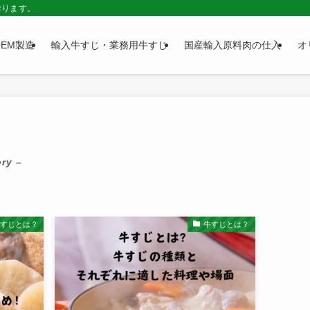
おります。
EM製造
輸入牛すじ・業務用牛すじ
国産輸入原料肉の仕入
オ
ry –
牛すじとは？
牛すじとは？